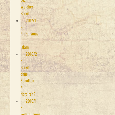
UK:
Weicher
Brexit
2017/1
•
Pluralismus
im
Islam
2016/2
•
Brexit
ohne
Schotten
/
Nordiren?
2016/1
•
Föderalismus