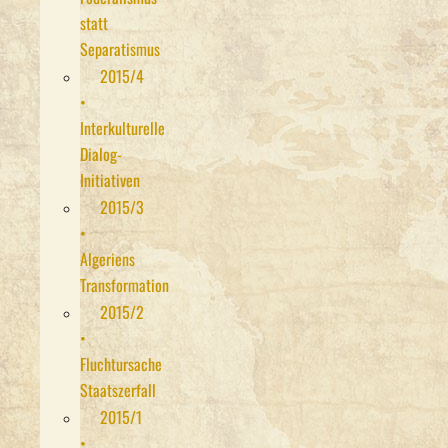
statt
Separatismus
2015/4
•
Interkulturelle
Dialog-
Initiativen
2015/3
•
Algeriens
Transformation
2015/2
•
Fluchtursache
Staatszerfall
2015/1
•