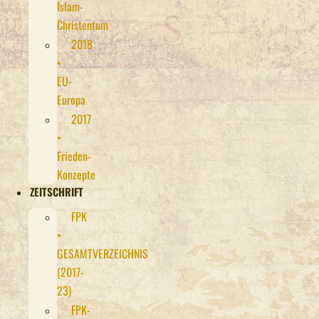
Islam-
Christentum
2018
•
EU-
Europa
2017
•
Frieden-
Konzepte
ZEITSCHRIFT
FPK
•
GESAMTVERZEICHNIS
(2017-
23)
FPK-