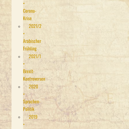
•
Corona-
Krise
2021/2
•
Arabischer
Frühling
2021/1
•
Brexit-
Kontroversen
2020
•
Sprachen-
Politik
2019
•