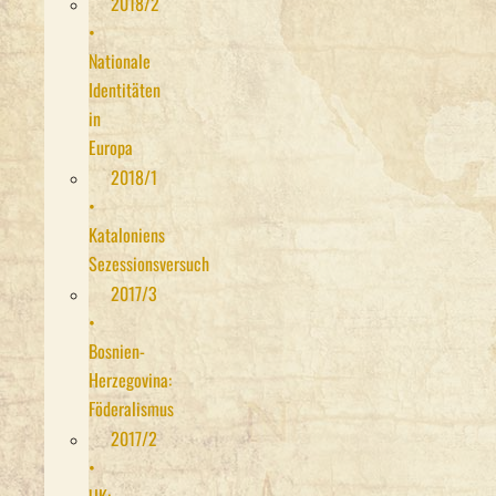
2018/2
•
Nationale
Identitäten
in
Europa
2018/1
•
Kataloniens
Sezessionsversuch
2017/3
•
Bosnien-
Herzegovina:
Föderalismus
2017/2
•