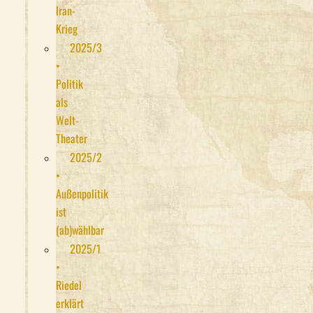
Iran-
Krieg
2025/3
•
Politik
als
Welt-
Theater
2025/2
•
Außenpolitik
ist
(ab)wählbar
2025/1
•
Riedel
erklärt