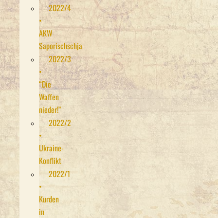
2022/4
•
AKW
Saporischschja
2022/3
•
“Die
Waffen
nieder!”
2022/2
•
Ukraine-
Konflikt
2022/1
•
Kurden
in