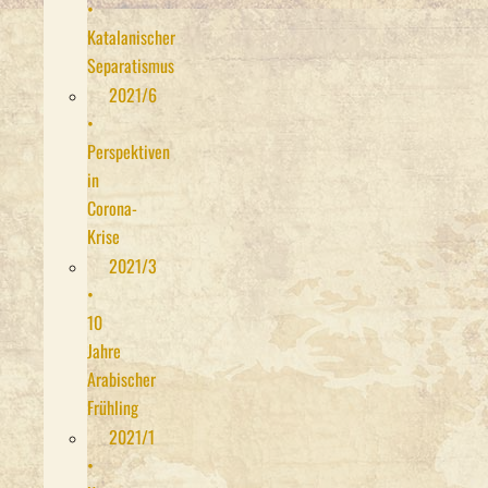
•
Katalanischer
Separatismus
2021/6
•
Perspektiven
in
Corona-
Krise
2021/3
•
10
Jahre
Arabischer
Frühling
2021/1
•