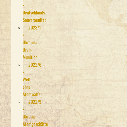
•
Deutschlands
Souveraenität
2023/1
•
Ukraine:
Uran-
Munition
2022/6
•
Welt
ohne
Atomwaffen
2022/5
•
Ukraine-
Atomgeschäfte