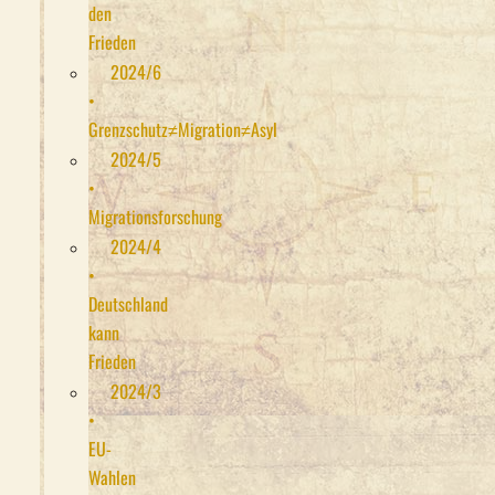
den
Frieden
2024/6
•
Grenzschutz≠Migration≠Asyl
2024/5
•
Migrationsforschung
2024/4
•
Deutschland
kann
Frieden
2024/3
•
EU-
Wahlen