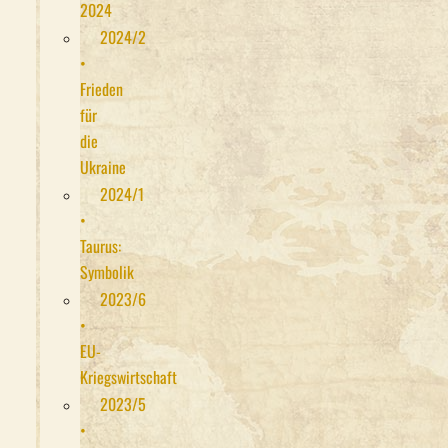
2024
2024/2
•
Frieden
für
die
Ukraine
2024/1
•
Taurus:
Symbolik
2023/6
•
EU-
Kriegswirtschaft
2023/5
•