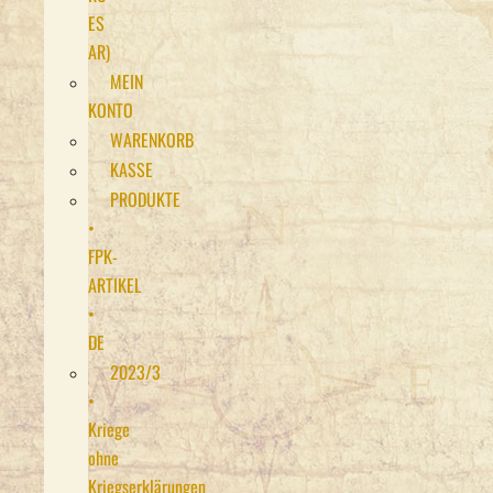
ES
AR)
MEIN
KONTO
WARENKORB
KASSE
PRODUKTE
•
FPK-
ARTIKEL
•
DE
2023/3
•
Kriege
ohne
Kriegserklärungen