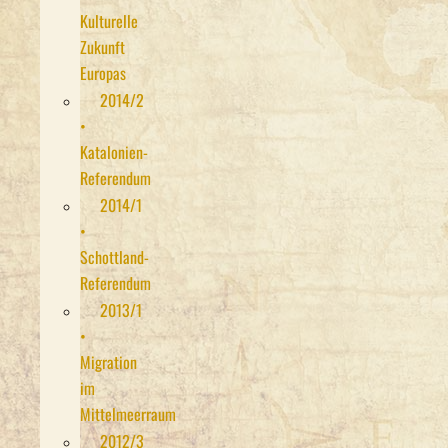
Kulturelle
Zukunft
Europas
2014/2
•
Katalonien-
Referendum
2014/1
•
Schottland-
Referendum
2013/1
•
Migration
im
Mittelmeerraum
2012/3