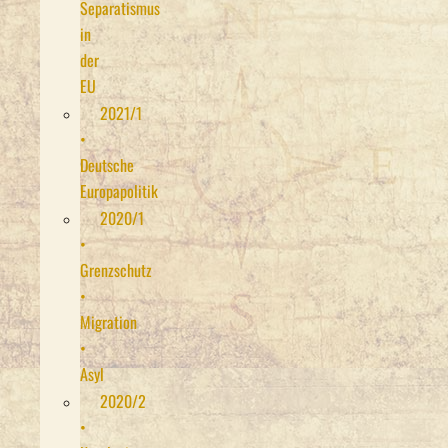
Separatismus
in
der
EU
2021/1
•
Deutsche
Europapolitik
2020/1
•
Grenzschutz
•
Migration
•
Asyl
2020/2
•