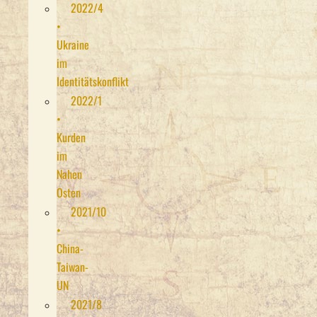
2022/4
•
Ukraine
im
Identitätskonflikt
2022/1
•
Kurden
im
Nahen
Osten
2021/10
•
China-
Taiwan-
UN
2021/8