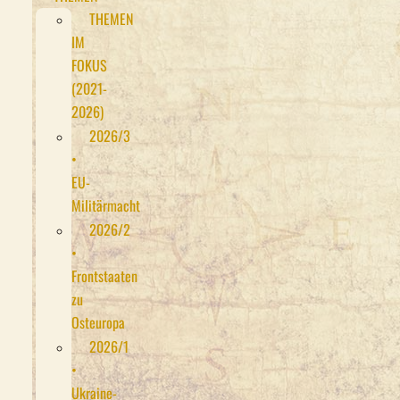
THEMEN
IM
FOKUS
(2021-
2026)
2026/3
•
EU-
Militärmacht
2026/2
•
Frontstaaten
zu
Osteuropa
2026/1
•
Ukraine-