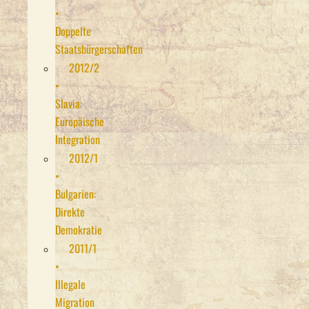
•
Doppelte
Staatsbürgerschaften
2012/2
•
Slavia:
Europäische
Integration
2012/1
•
Bulgarien:
Direkte
Demokratie
2011/1
•
Illegale
Migration