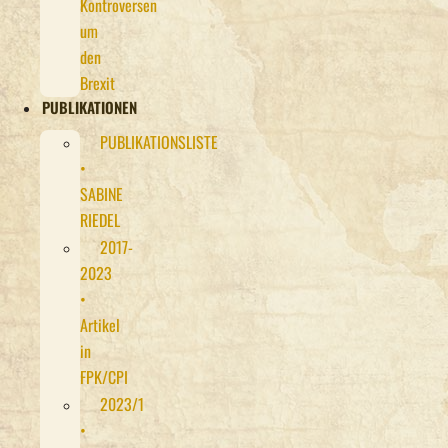
Kontroversen
um
den
Brexit
PUBLIKATIONEN
PUBLIKATIONSLISTE
•
SABINE
RIEDEL
2017-
2023
•
Artikel
in
FPK/CPI
2023/1
•