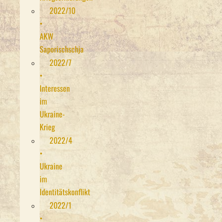
2022/10
•
AKW
Saporischschja
2022/7
•
Interessen
im
Ukraine-
Krieg
2022/4
•
Ukraine
im
Identitätskonflikt
2022/1
•