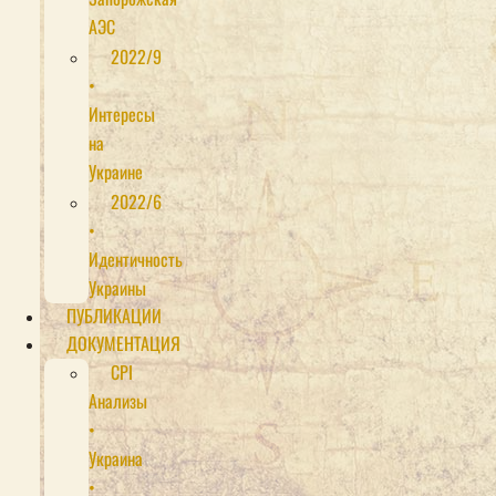
АЭС
2022/9
•
Интересы
на
Украине
2022/6
•
Идентичность
Украины
ПУБЛИКАЦИИ
ДОКУМЕНТАЦИЯ
CPI
Анализы
•
Украина
•