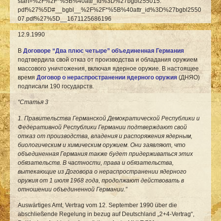
start=%2F%2F*%5B%40attr_id%3D%27bgbl255015.
pdf%27%5D#__bgbl__%2F%2F*%5B%40attr_id%3D%27bgbl2550
07.pdf%27%5D__1671125686196
12.9.1990
В
Договоре “Два плюс четыре”
объединенная Германия
подтвердила свой отказ от производства и обладания оружием
массового уничтожения, включая ядерное оружие. В настоящее
время
Договор о нераспространении ядерного оружия
(ДНЯО)
подписали 190 государств.
“Статья 3
1. Правительства Германской Демократической Республики и
Федеративной Республики Германии подтверждают свой
отказ от производства, владения и распоряжения ядерным,
биологическим и химическим оружием. Они заявляют, что
объединенная Германия также будет придерживаться этих
обязательств. В частности, права и обязательства,
вытекающие из Договора о нераспространении ядерного
оружия от 1 июля 1968 года, продолжают действовать в
отношении объединенной Германии.”
Auswärtiges Amt, Vertrag vom 12. September 1990 über die
abschließende Regelung in bezug auf Deutschland „2+4-Vertrag“,