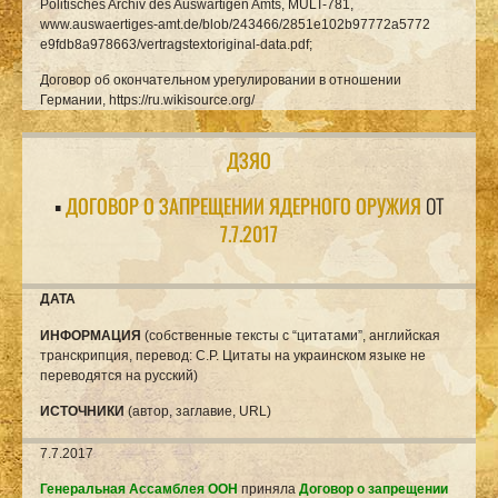
Politisches Archiv des Auswärtigen Amts, MULT-781,
www.auswaertiges-amt.de/blob/243466/2851e102b97772a5772
e9fdb8a978663/vertragstextoriginal-data.pdf;
Договор об окончательном урегулировании в отношении
Германии,
https://ru.wikisource.org/
ДЗЯО
▪
ДОГОВОР О ЗАПРЕЩЕНИИ ЯДЕРНОГО ОРУЖИЯ
ОТ
7.7.2017
ДАТА
ИНФОРМАЦИЯ
(собственные тексты с “цитатами”, английская
транскрипция, перевод: С.Р. Цитаты на украинском языке не
переводятся на русский)
ИСТОЧНИКИ
(автор, заглавие, URL)
7.7.2017
Генеральная Ассамблея ООН
приняла
Договор о запрещении