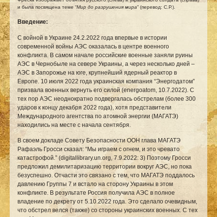
и была посвящена теме “
Мир до разрушения мира
” (перевод: С.Р.).
Введение:
С войной в Украине 24.2.2022 года впервые в истории
современной войны АЭС оказалась в центре военного
конфликта. В самом начале российские военные заняли руины
АЭС в Чернобыле на севере Украины, а через несколько дней –
АЭС в Запорожье на юге, крупнейший ядерный реактор в
Европе. 10 июля 2022 года украинская компания “Энергодатом”
призвала военных вернуть его силой (
energoatom, 10.7.2022
). С
тех пор АЭС неоднократно подвергалась обстрелам (более 300
ударов к концу декабря 2022 года), хотя представители
Международного агентства по атомной энергии (МАГАТЭ)
находились на месте с начала сентября.
В своем докладе Совету Безопасности ООН глава МАГАТЭ
Рафаэль Гросси сказал: “Мы играем с огнем, и это чревато
катастрофой.” (
digitallibrary.un.org, 7.9.2022
: 3) Поэтому Гросси
предложил демилитаризацию территории вокруг АЭС, но пока
безуспешно. Отчасти это связано с тем, что МАГАТЭ поддалось
давлению Группы 7 и встало на сторону Украины в этом
конфликте. В результате Россия получила АЭС в полное
владение по
декрету от 5.10.2022
года. Это сделало очевидным,
что обстрел велся (также) со стороны украинских военных. С тех