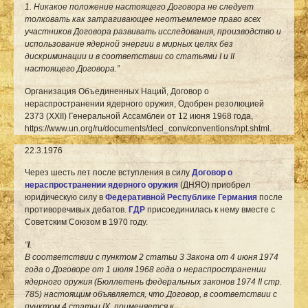
1. Никакое положение настоящего Договора не следует
толковать как затрагивающее неотъемлемое право всех
участников Договора развивать исследования, производство и
использование ядерной энергии в мирных целях без
дискриминации и в соответствии со статьями I и II
настоящего Договора.”
Организация Объединенных Наций, Договор о
нераспространении ядерного оружия, Одобрен резолюцией
2373 (XXII) Генеральной Ассамблеи от 12 июня 1968 года,
https://www.un.org/ru/documents/decl_conv/conventions/npt.shtml
.
22.3.1976
Через шесть лет после вступления в силу
Договор о
нераспространении ядерного оружия
(ДНЯО) приобрел
юридическую силу в
Федеративной Республике Германия
после
противоречивых дебатов.
ГДР
присоединилась к нему вместе с
Советским Союзом в 1970 году.
“
I
.
В соответствии с пунктом 2 статьи 3 Закона от 4 июня 1974
года о Договоре от 1 июля 1968 года о нераспространении
ядерного оружия (Бюллетень федеральных законов 1974 II стр.
785) настоящим объявляется, что Договор, в соответствии с
пунктом 4 статьи IX, применяется к