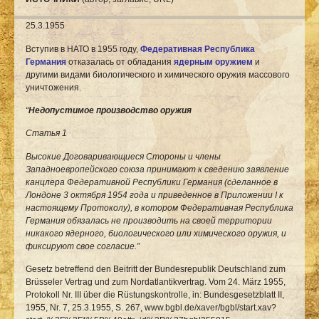
25.3.1955
Вступив в НАТО в 1955 году,
Федеративная Республика
Германия
отказалась от обладания
ядерным оружием
и
другими видами биологического и химического оружия массового
уничтожения.
“
Недопустимое производство оружия
Статья 1
Высокие Договаривающиеся Стороны и члены
Западноевропейского союза принимают к сведению заявление
канцлера Федеративной Республики Германия (сделанное в
Лондоне 3 октября 1954 года и приведенное в Приложении I к
настоящему Протоколу), в котором Федеративная Республика
Германия обязалась не производить на своей территории
никакого ядерного, биологического или химического оружия, и
фиксируют свое согласие.”
Gesetz betreffend den Beitritt der Bundesrepublik Deutschland zum
Brüsseler Vertrag und zum Nordatlantikvertrag. Vom 24. März 1955,
Protokoll Nr. III über die Rüstungskontrolle, in: Bundesgesetzblatt II,
1955, Nr. 7, 25.3.1955, S. 267,
www.bgbl.de/xaver/bgbl/start.xav?