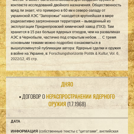
контексте исследований двойного назначения. Общественность
вряд ли знает, что примерно в 60 км к северо-западу от
украинской АЭС “Запорожье” находится крупнейшая в мире
радиоактивно загрязненная территория – выведенный из
эксплуатации Приднепровский химический завод (ПХЗ). Там
хранится в 15 раз больше ядерных отходов, чем на развалинах
АЭС в Чернобыле, частично под открытым небом. … С тремя
основными темами можно подробно ознакомиться в
вышеупомянутой публикации автора: Ядерные сделки и оружия
в войне на Украине,
в:
Forschungshorizonte Politik & Kultur, Vol. 6,
2022/12, 45 стр.
ДНЯО
▪ ДОГОВОР О
НЕРАСПРОСТРАНЕНИИ ЯДЕРНОГО
ОРУЖИЯ
(1.7.1968)
ДАТА
ИНФОРМАЦИЯ
(собственные тексты с “цитатами”, английская