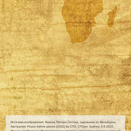
d
h
min
s
Источник изображения: Фреска Питера Ситона, художника из Мельбурна,
Австралия:
Peace before pieces [2022] by CTO
, CTOart, Sydney, 3.9.2022.
Фреска изображает объятия русского (слева) и украинского солдата (справа)