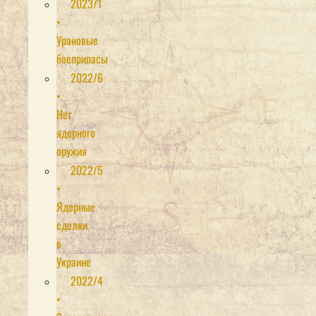
2023/1
•
Урановые
боеприпасы
2022/6
•
Нет
ядерного
оружия
2022/5
•
Ядерные
сделки
в
Украине
2022/4
•