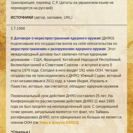
транскрипция, перевод: С.Р. Цитаты на украинском языке не
переводятся на русский)
ИСТОЧНИКИ
(автор, заглавие, URL)
1.7.1968
В
Договоре о нераспространении ядерного оружия
(ДНЯО)
подписавшие его государства взяли на себя обязательства по
нераспространению
и
разоружению ядерного оружия
. Этот
международный договор был заключен пятью ядерными
державами – США, Францией, Китайской Народной Республикой,
Великобританией и Советским Союзом – и вступил в силу 5
марта 1970 года. Сегодня в него входит 191 член ООН. Четыре
государства не присоединились к ДНЯО: Южный Судан, который
стал независимым в 2011 году, а также Индия, Израиль и
Пакистан, которые, как считается, обладают ядерным оружием.
Первоначальный срок действия ДНЯО составлял 25 лет. На
Конференции по рассмотрению действия ДНЯО 11 мая 1995
года он был продлен на неопределенный срок. С сегодняшней
точки зрения, актуальным является тот факт, что Тайвань
ратифицировал ДНЯО, хотя официально он больше не является
членом ООН (см.
Тема в фокусе 6/2021
).
“Статья I