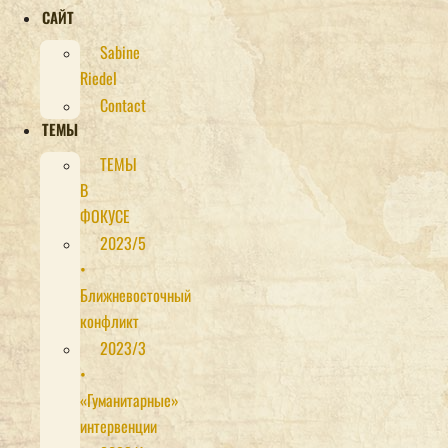
САЙТ
Sabine
Riedel
Contact
ТЕМЫ
ТЕМЫ
В
ФОКУСЕ
2023/5
•
Ближневосточный
конфликт
2023/3
•
«Гуманитарные»
интервенции