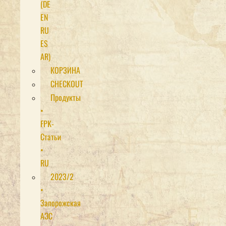
(DE
EN
RU
ES
AR)
КОРЗИНА
CHECKOUT
Продукты
•
FPK-
Статьи
•
RU
2023/2
•
Запорожская
АЭС