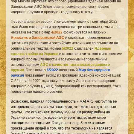
пор Москва угрожает, что спровоцированная ядерная авария на
Запорожской АЭС будет равна применению тактического
ядерного оружия и приведет к ядерному ответу.
Первоначальная версия этой документации от сентября 2022
года была сокращена и разделена на три основные темы из-за
нехватки места: Номер
4/2022
фокусируется на важных
Новостях о Запорожской АЭС
и содержит переведенные
цитаты из украинских и российских источников со ссылками на
оригинальные тексты. Номер
5/2022
озаглавлен
Ядерные
сделки в войне на Украине
и сталкивает читателя с интересами
ядерной промышленности и возможным неправильным
использованием
АЭС в качестве тактического ядерного
оружия
.
Этот номер
6/2022
названный
Мир без ядерного
оружия
показывает выход из грозящей ядерной конфронтации:
С 22 января 2021 года вступил в силу Договор о запрещении
ядерного оружия (ДЗЯО), запрещающий как исследования, так и
применение ядерного оружия.
Возможно, ядерная промышленность и МАГАТЭ как группа ее
интересов занервничали настолько, что хотят создать новые
факты. Это объясняет, почему МАГАТЭ в разгар войны на
Украине заявило, что ядерная энергетика во всем мире
находится на подъеме. Это делает еще более важным
просвещение людей о том, что эта технология не является
“чистой” и может быть использована для создания оружия в