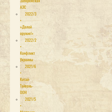
Запорожская
АЭС
2022/3
•
»Долой
оружие!»
2022/2
•
Конфликт
Украины
2021/6
•
Китай-
Тайвань-
ООН
2021/5
•