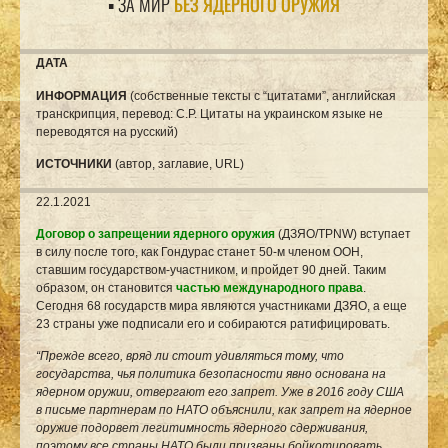
▪ ЗА МИР
БЕЗ ЯДЕРНОГО ОРУЖИЯ
ДАТА
ИНФОРМАЦИЯ
(собственные тексты с “цитатами”, английская
транскрипция, перевод: С.Р. Цитаты на украинском языке не
переводятся на русский)
ИСТОЧНИКИ
(автор, заглавие, URL)
22.1.2021
Договор о запрещении ядерного оружия
(ДЗЯО/TPNW) вступает
в силу после того, как Гондурас станет 50-м членом ООН,
ставшим государством-участником, и пройдет 90 дней. Таким
образом, он становится
частью международного права
.
Сегодня 68 государств мира являются участниками ДЗЯО, а еще
23 страны уже подписали его и собираются ратифицировать.
“Прежде всего, вряд ли стоит удивляться тому, что
государства, чья политика безопасности явно основана на
ядерном оружии, отвергают его запрет. Уже в 2016 году США
в письме партнерам по НАТО объяснили, как запрет на ядерное
оружие подорвет легитимность ядерного сдерживания,
поэтому все страны НАТО были призваны бойкотировать