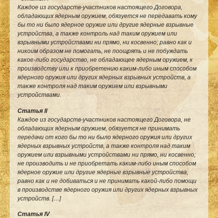
Каждое из государств-участников настоящего Договора,
обладающих ядерным оружием, обязуется не передавать кому
бы то ни было ядерное оружие или другие ядерные взрывные
устройства, а также контроль над таким оружием или
взрывными устройствами ни прямо, ни косвенно; равно как и
никоим образом не помогать, не поощрять и не побуждать
какое-либо государство, не обладающее ядерным оружием, к
производству или к приобретению каким-либо иным способом
ядерного оружия или других ядерных взрывных устройств, а
также контроля над таким оружием или взрывными
устройствами.
Статья II
Каждое из государств-участников настоящего Договора, не
обладающих ядерным оружием, обязуется не принимать
передачи от кого бы то ни было ядерного оружия или других
ядерных взрывных устройств, а также контроля над таким
оружием или взрывными устройствами ни прямо, ни косвенно;
не производить и не приобретать каким-либо иным способом
ядерное оружие или другие ядерные взрывные устройства,
равно как и не добиваться и не принимать какой-либо помощи
в производстве ядерного оружия или других ядерных взрывных
устройств. […]
Статья IV