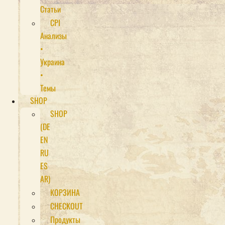
Статьи
CPI
Анализы
•
Украина
•
Темы
SHOP
SHOP
(DE
EN
RU
ES
AR)
КОРЗИНА
CHECKOUT
Продукты