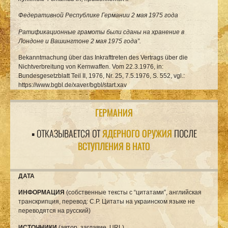
Федеративной Республике Германии 2 мая 1975 года
Ратификационные грамоты были сданы на хранение в
Лондоне и Вашингтоне 2 мая 1975 года”.
Bekanntmachung über das Inkrafttreten des Vertrags über die
Nichtverbreitung von Kernwaffen. Vom 22.3.1976, in:
Bundesgesetzblatt Teil II, 1976, Nr. 25, 7.5.1976, S. 552, vgl.:
https://www.bgbl.de/xaver/bgbl/start.xav
ГЕРМАНИЯ
▪ ОТКАЗЫВАЕТСЯ ОТ
ЯДЕРНОГО ОРУЖИЯ
ПОСЛЕ
ВСТУПЛЕНИЯ В НАТО
ДАТА
ИНФОРМАЦИЯ
(собственные тексты с “цитатами”, английская
транскрипция, перевод: С.Р. Цитаты на украинском языке не
переводятся на русский)
ИСТОЧНИКИ
(автор, заглавие, URL)