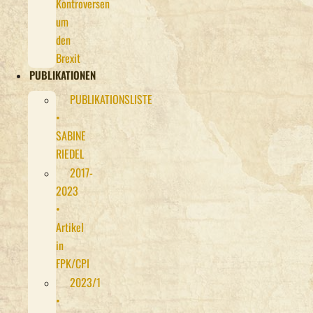
Kontroversen
um
den
Brexit
PUBLIKATIONEN
PUBLIKATIONSLISTE
•
SABINE
RIEDEL
2017-
2023
•
Artikel
in
FPK/CPI
2023/1
•