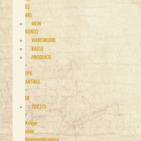
ES
AR)
MEIN
KONTO
WARENKORB
KASSE
PRODUKTE
•
FPK-
ARTIKEL
•
DE
2023/3
•
Kriege
ohne
Kriegserklärungen