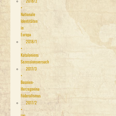
2018/2
•
Nationale
Identitäten
in
Europa
2018/1
•
Kataloniens
Sezessionsversuch
2017/3
•
Bosnien-
Herzegovina:
Föderalismus
2017/2
•