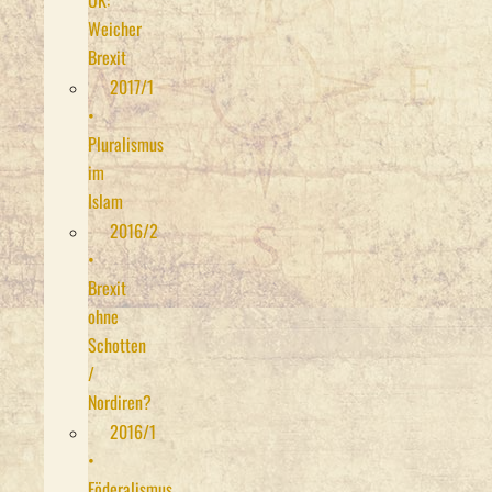
UK:
Weicher
Brexit
2017/1
•
Pluralismus
im
Islam
2016/2
•
Brexit
ohne
Schotten
/
Nordiren?
2016/1
•
Föderalismus