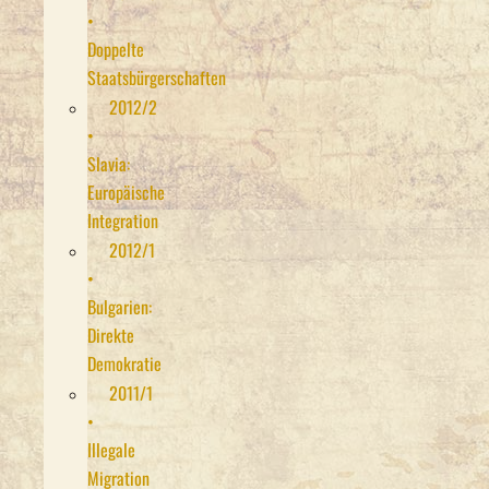
•
Doppelte
Staatsbürgerschaften
2012/2
•
Slavia:
Europäische
Integration
2012/1
•
Bulgarien:
Direkte
Demokratie
2011/1
•
Illegale
Migration