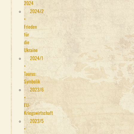
2024
2024/2
•
Frieden
für
die
Ukraine
2024/1
•
Taurus:
Symbolik
2023/6
•
EU-
Kriegswirtschaft
2023/5
•