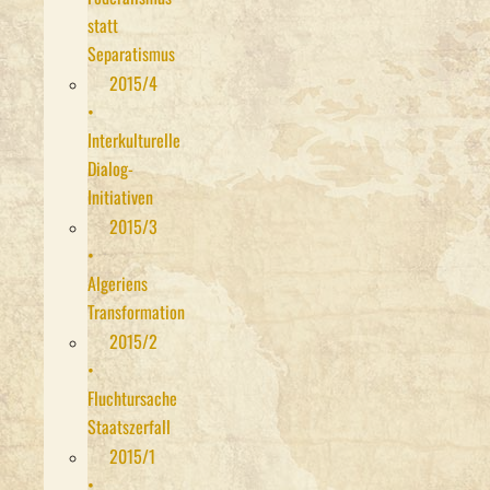
statt
Separatismus
2015/4
•
Interkulturelle
Dialog-
Initiativen
2015/3
•
Algeriens
Transformation
2015/2
•
Fluchtursache
Staatszerfall
2015/1
•