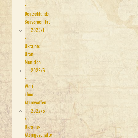
•
Deutschlands
Souveraenität
2023/1
•
Ukraine:
Uran-
Munition
2022/6
•
Welt
ohne
Atomwaffen
2022/5
•
Ukraine-
Atomgeschäfte