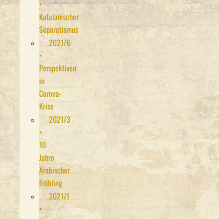
•
Katalanischer
Separatismus
2021/6
•
Perspektiven
in
Corona-
Krise
2021/3
•
10
Jahre
Arabischer
Frühling
2021/1
•