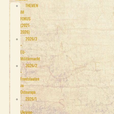
THEMEN
IM
FOKUS
(2021-
2026)
2026/3
•
EU-
Militärmacht
2026/2
•
Frontstaaten
zu
Osteuropa
2026/1
•
Ukraine-