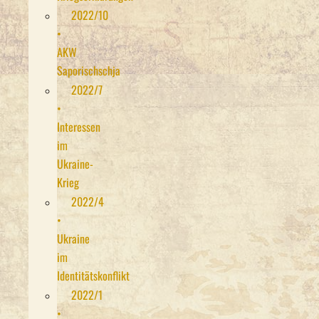
2022/10
•
AKW
Saporischschja
2022/7
•
Interessen
im
Ukraine-
Krieg
2022/4
•
Ukraine
im
Identitätskonflikt
2022/1
•