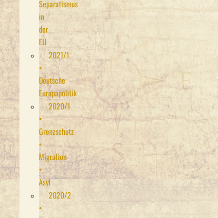
Separatismus
in
der
EU
2021/1
•
Deutsche
Europapolitik
2020/1
•
Grenzschutz
•
Migration
•
Asyl
2020/2
•