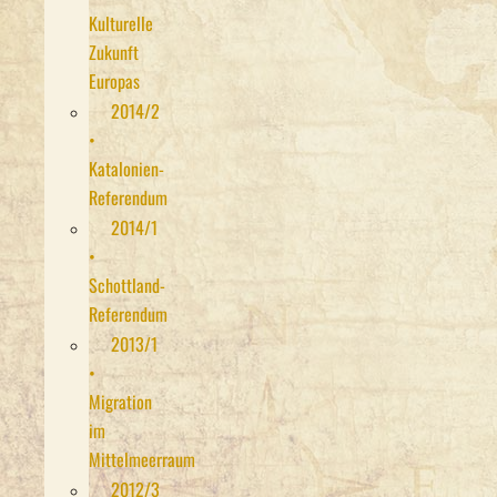
Kulturelle
Zukunft
Europas
2014/2
•
Katalonien-
Referendum
2014/1
•
Schottland-
Referendum
2013/1
•
Migration
im
Mittelmeerraum
2012/3