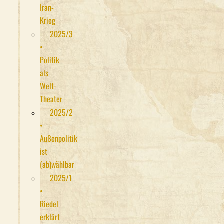
Iran-
Krieg
2025/3
•
Politik
als
Welt-
Theater
2025/2
•
Außenpolitik
ist
(ab)wählbar
2025/1
•
Riedel
erklärt