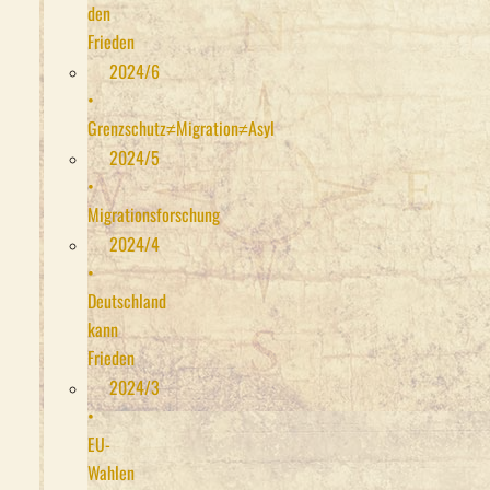
den
Frieden
2024/6
•
Grenzschutz≠Migration≠Asyl
2024/5
•
Migrationsforschung
2024/4
•
Deutschland
kann
Frieden
2024/3
•
EU-
Wahlen