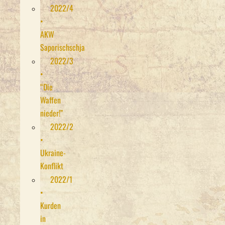
2022/4
•
AKW
Saporischschja
2022/3
•
“Die
Waffen
nieder!”
2022/2
•
Ukraine-
Konflikt
2022/1
•
Kurden
in