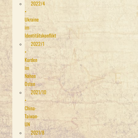
2022/4
•
Ukraine
im
Identitätskonflikt
2022/1
•
Kurden
im
Nahen
Osten
2021/10
•
China-
Taiwan-
UN
2021/8