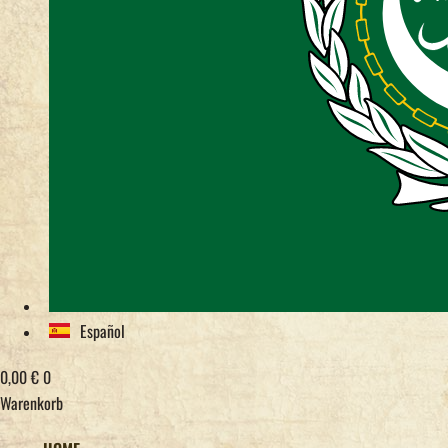
Español
0,00
€
0
Warenkorb